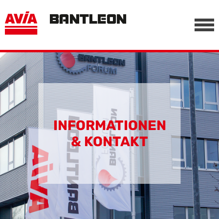
, vor anderen Trackern
========================================================
-->
INFORMATIONEN
& KONTAKT