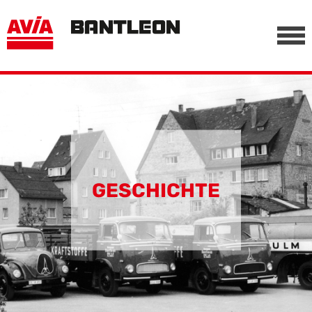
, vor anderen Trackern
========================================================
-->
GESCHICHTE