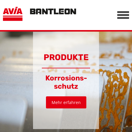
, vor anderen Trackern
========================================================
-->
PRODUKTE
Korrosions­
schutz
Mehr erfahren