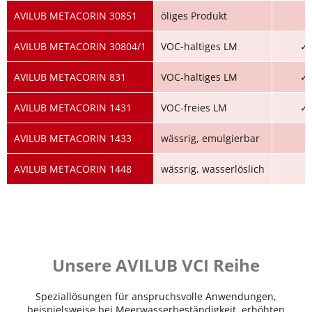
AVILUB METACORIN 30851
öliges Produkt
AVILUB METACORIN 30804/1
VOC-haltiges LM
✓
AVILUB METACORIN 831
VOC-haltiges LM
✓
AVILUB METACORIN 1431
VOC-freies LM
✓
AVILUB METACORIN 1433
wässrig, emulgierbar
AVILUB METACORIN 1448
wässrig, wasserlöslich
Unsere AVILUB VCI Reihe
Speziallösungen für anspruchsvolle Anwendungen,
beispielsweise bei Meerwasserbeständigkeit, erhöhten