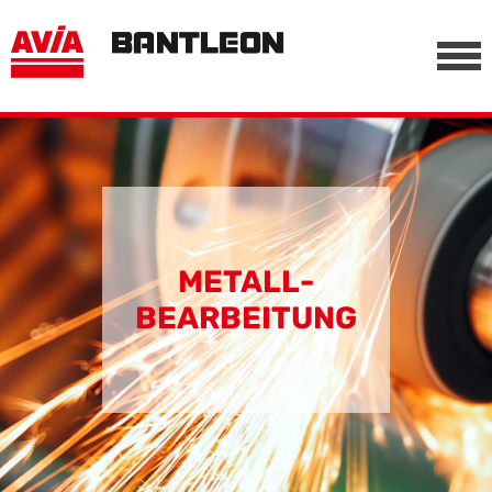
, vor anderen Trackern
========================================================
-->
METALL­
BEARBEITUNG