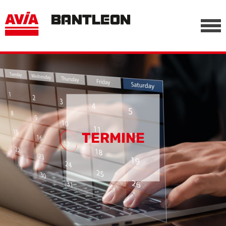
, vor anderen Trackern
========================================================
-->
TERMINE