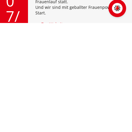
0
Frauenlauf statt.
Und wir sind mit geballter Frauenpower am
7/
Start.
>> Zur Website
26
Hermann Bantleon GmbH
Blaubeurer Straße 32
89077 Ulm