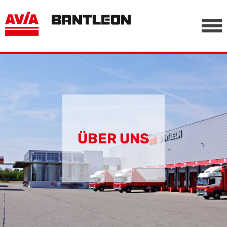
, vor anderen Trackern
========================================================
-->
ÜBER UNS