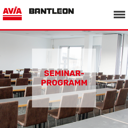
, vor anderen Trackern
========================================================
-->
SEMINAR­
PROGRAMM