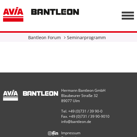
, vor anderen Trackern
========================================================
-->
Bantleon Forum
Seminarprogramm
Hermann Bantleon GmbH
Blaubeurer Straße 32
89077 Ulm
Tel. +49 (0)731 / 39 90-0
Fax. +49 (0)731 / 39 90-9010
info@bantleon.de
Impressum