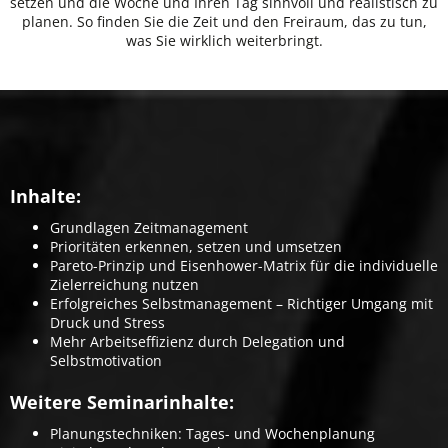
setzen und die Woche und Ihren Tag sinnvoll und realistisch zu
planen. So finden Sie die Zeit und den Freiraum, das zu tun,
was Sie wirklich weiterbringt.
Inhalte:
Grundlagen Zeitmanagement
Prioritäten erkennen, setzen und umsetzen
Pareto-Prinzip und Eisenhower-Matrix für die individuelle
Zielerreichung nutzen
Erfolgreiches Selbstmanagement – Richtiger Umgang mit
Druck und Stress
Mehr Arbeitseffizienz durch Delegation und
Selbstmotivation
Weitere Seminarinhalte:
Planungstechniken: Tages- und Wochenplanung