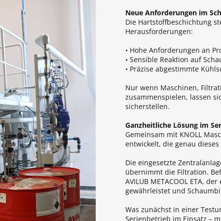
Neue Anforderungen im Sch
Die Hartstoffbeschichtung st
Herausforderungen:
• Hohe Anforderungen an Pro
• Sensible Reaktion auf Sch
• Präzise abgestimmte Kühl
Nur wenn Maschinen, Filtra
zusammenspielen, lassen si
sicherstellen.
Ganzheitliche Lösung im Se
Gemeinsam mit KNOLL Masch
entwickelt, die genau dieses
Die eingesetzte Zentralanla
übernimmt die Filtration. Bef
AVILUB METACOOL ETA, der ei
gewährleistet und Schaumbil
Was zunächst in einer Testu
Serienbetrieb im Einsatz – m