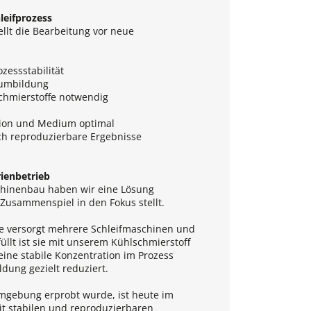
leifprozess
ellt die Bearbeitung vor neue
zessstabilität
aumbildung
schmierstoffe notwendig
tion und Medium optimal
ch reproduzierbare Ergebnisse
rienbetrieb
inenbau haben wir eine Lösung
 Zusammenspiel in den Fokus stellt.
ge versorgt mehrere Schleifmaschinen und
üllt ist sie mit unserem Kühlschmierstoff
ne stabile Konzentration im Prozess
dung gezielt reduziert.
mgebung erprobt wurde, ist heute im
it stabilen und reproduzierbaren