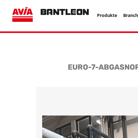
, vor anderen Trackern ====================================
Produkte
Branc
EURO-7-ABGASNOR