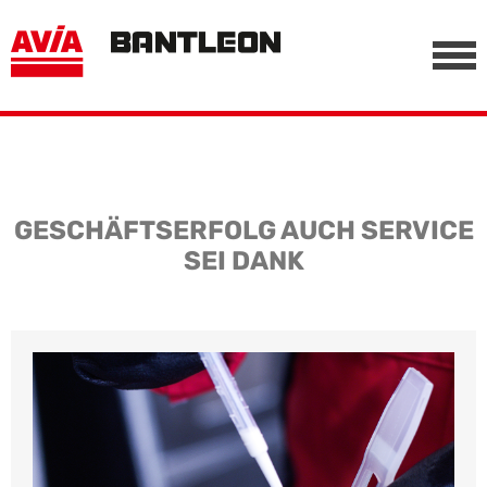
, vor anderen Trackern
========================================================
-->
GESCHÄFTSERFOLG AUCH SERVICE
SEI DANK