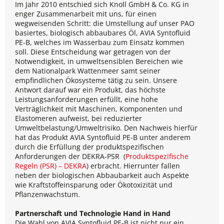
Im Jahr 2010 entschied sich Knoll GmbH & Co. KG in
enger Zusammenarbeit mit uns, für einen
wegweisenden Schritt: die Umstellung auf unser PAO
basiertes, biologisch abbaubares Öl, AVIA Syntofluid
PE-B, welches im Wasserbau zum Einsatz kommen
soll. Diese Entscheidung war getragen von der
Notwendigkeit, in umweltsensiblen Bereichen wie
dem Nationalpark Wattenmeer samt seiner
empfindlichen Ökosysteme tätig zu sein. Unsere
Antwort darauf war ein Produkt, das höchste
Leistungsanforderungen erfüllt, eine hohe
Verträglichkeit mit Maschinen, Komponenten und
Elastomeren aufweist, bei reduzierter
Umweltbelastung/Umweltrisiko. Den Nachweis hierfür
hat das Produkt AVIA Syntofluid PE-B unter anderem
durch die Erfüllung der produktspezifischen
Anforderungen der DEKRA-PSR (
Produktspezifische
Regeln (PSR) – DEKRA
) erbracht. Hierrunter fallen
neben der biologischen Abbaubarkeit auch Aspekte
wie Kraftstoffeinsparung oder Ökotoxizität und
Pflanzenwachstum.
Partnerschaft und Technologie Hand in Hand
Die Wahl von AVIA Syntofluid PE-B ist nicht nur ein