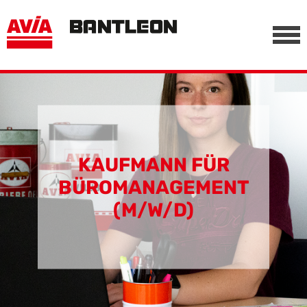
, vor anderen Trackern
========================================================
-->
KAUFMANN FÜR
BÜROMANAGEMENT
(M/W/D)