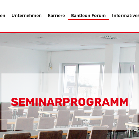
===================== -->
hen
Unternehmen
Karriere
Bantleon Forum
Informative
SEMINAR­PROGRAMM