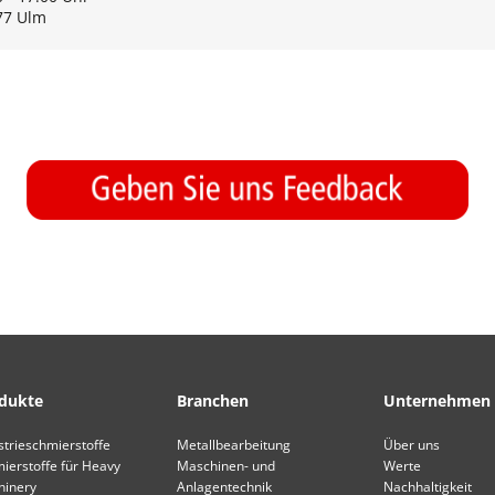
77 Ulm
dukte
Branchen
Unternehmen
strieschmierstoffe
Metallbearbeitung
Über uns
ierstoffe für Heavy
Maschinen- und
Werte
hinery
Anlagentechnik
Nachhaltigkeit