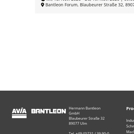
Bantleon Forum, Blaubeurer Straße 32, 890
Hermann Bantleon
Pro
GmbH
Blaubeurer Straße 32
Indu
89077 Ulm
Schm
Mac
Tel. +49 (0)731 / 39 90-0