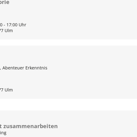
orie
00 - 17:00 Uhr
77 Ulm
, Abenteuer Erkenntnis
77 Ulm
ert zusammenarbeiten
ting