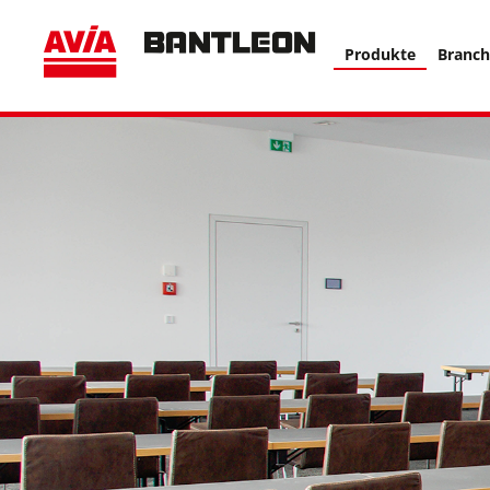
, vor anderen Trackern ====================================
Produkte
Branc